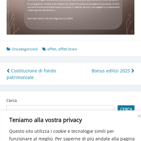
Uncategorized
affitti
,
affitti brevi
Navigazione
Costituzione di fondo
Bonus edilizi 2025
patrimoniale
articoli
Cerca
CERCA
Teniamo alla vostra privacy
Questo sito utilizza i cookie e tecnologie simili per
Detrazioni spese attività sportiva praticata dai ragazzi
funzionare al meglio. Per saperne di più andate alla pagina