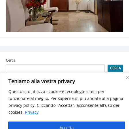
Cerca
CERCA
Teniamo alla vostra privacy
Questo sito utilizza i cookie e tecnologie simili per
Detrazioni spese attività sportiva praticata dai ragazzi
Detrazione per spese di Building automation (domotica)
funzionare al meglio. Per saperne di più andate alla pagina
Bonus sociale per luce, gas e acqua: Decreto pubblicatosulla
privacy policy. Cliccando "Accetta", acconsente all'uso dei
Gazzetta Ufficiale
cookies.
Privacy
INPS: Gestione separata, le aliquote 2025
Le criptovalute: i cambiamenti dal 2025
Accetta