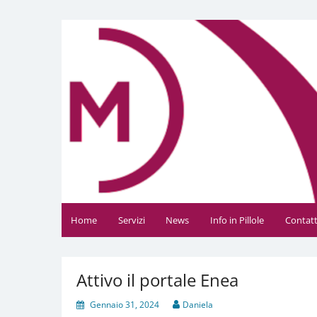
Vai
al
Daniela Manfè
Daniela Manfè Studio di consulenza amministrativa
contenuto
Home
Servizi
News
Info in Pillole
Contatt
Attivo il portale Enea
Gennaio 31, 2024
Daniela