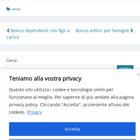
news
Navigazione
Bonus dipendenti con figli a
Bonus edilizi per famiglie
carico
articoli
Cerca
CERCA
Teniamo alla vostra privacy
Teniamo alla vostra privacy
Questo sito utilizza i cookie e tecnologie simili per
Questo sito utilizza i cookie e tecnologie simili per
Detrazioni spese attività sportiva praticata dai ragazzi
funzionare al meglio. Per saperne di più andate alla pagina
funzionare al meglio. Per saperne di più andate alla pagina
Detrazione per spese di Building automation (domotica)
privacy policy. Cliccando "Accetta", acconsente all'uso dei
privacy policy. Cliccando "Accetta", acconsente all'uso dei
Bonus sociale per luce, gas e acqua: Decreto pubblicatosulla
cookies.
cookies.
Privacy
Privacy
Gazzetta Ufficiale
INPS: Gestione separata, le aliquote 2025
Le criptovalute: i cambiamenti dal 2025
Accetta
Accetta