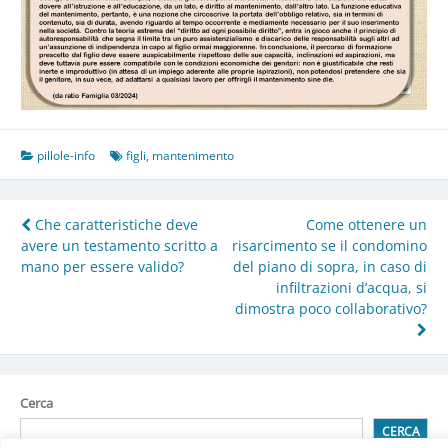
pillole-info
figli
,
mantenimento
Navigazione
Che caratteristiche deve
Come ottenere un
avere un testamento scritto a
risarcimento se il condomino
articoli
mano per essere valido?
del piano di sopra, in caso di
infiltrazioni d’acqua, si
dimostra poco collaborativo?
Cerca
CERCA