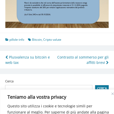
pillole-info
Bitcoin
,
Cripto valute
Navigazione
Plusvalenza su bitcoin e
Contrasto al sommerso per gli
web tax
affitti brevi
articoli
Cerca
CERCA
Teniamo alla vostra privacy
Questo sito utilizza i cookie e tecnologie simili per
Detrazioni spese attività sportiva praticata dai ragazzi
funzionare al meglio. Per saperne di più andate alla pagina