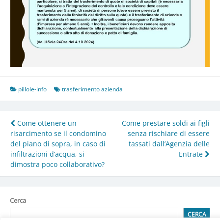
pillole-info
trasferimento azienda
Navigazione
Come ottenere un
Come prestare soldi ai figli
risarcimento se il condomino
senza rischiare di essere
articoli
del piano di sopra, in caso di
tassati dall’Agenzia delle
infiltrazioni d’acqua, si
Entrate
dimostra poco collaborativo?
Cerca
CERCA