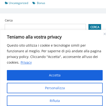
di
Uncategorized
Bonus
Building
automation
(domotica)
Cerca
CERCA
Teniamo alla vostra privacy
Questo sito utilizza i cookie e tecnologie simili per
Detrazioni spese attività sportiva praticata dai ragazzi
funzionare al meglio. Per saperne di più andate alla pagina
Detrazione per spese di Building automation (domotica)
Bonus sociale per luce, gas e acqua: Decreto pubblicatosulla
privacy policy. Cliccando "Accetta", acconsente all'uso dei
Gazzetta Ufficiale
cookies.
Privacy
INPS: Gestione separata, le aliquote 2025
Le criptovalute: i cambiamenti dal 2025
Accetta
Personalizza
Manfe© 2024 Tutti i diritti riservati | P.iva 01771160932
Rifiuta