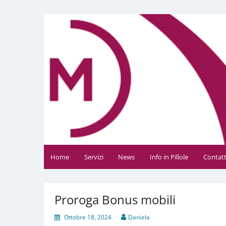
Vai
al
Daniela Manfè
Daniela Manfè Studio di consulenza amministrativa
contenuto
Home
Servizi
News
Info in Pillole
Contatt
Proroga Bonus mobili
Ottobre 18, 2024
Daniela