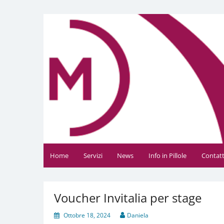
Vai
al
Daniela Manfè
Daniela Manfè Studio di consulenza amministrativa
contenuto
Home
Servizi
News
Info in Pillole
Contatt
Voucher Invitalia per stage
Ottobre 18, 2024
Daniela