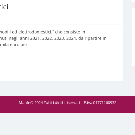
ici
mobili ed elettrodomestici.” che consiste in
nuti negli anni 2021, 2022, 2023, 2024, da ripartire in
6mila euro per…
Manfe© 2024 Tutti i diritti riservati | P.iva 01771160932