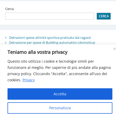
Cerca
CERCA
Detrazioni spese attività sportiva praticata dai ragazzi
Detrazione per spese di Building automation (domotica)
Bonus sociale per luce, gas e acqua: Decreto pubblicatosulla
Teniamo alla vostra privacy
Gazzetta Ufficiale
INPS: Gestione separata, le aliquote 2025
Questo sito utilizza i cookie e tecnologie simili per
Le criptovalute: i cambiamenti dal 2025
funzionare al meglio. Per saperne di più andate alla pagina
privacy policy. Cliccando "Accetta", acconsente all'uso dei
cookies.
Privacy
Manfe© 2024 Tutti i diritti riservati | P.iva 01771160932
Accetta
Personalizza