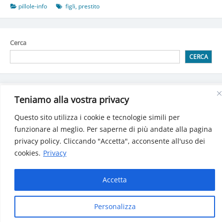
pillole-info
figli
,
prestito
Cerca
CERCA
Detrazioni spese attività sportiva praticata dai ragazzi
Teniamo alla vostra privacy
Detrazione per spese di Building automation (domotica)
Bonus sociale per luce, gas e acqua: Decreto pubblicatosulla
Questo sito utilizza i cookie e tecnologie simili per
Gazzetta Ufficiale
funzionare al meglio. Per saperne di più andate alla pagina
INPS: Gestione separata, le aliquote 2025
privacy policy. Cliccando "Accetta", acconsente all'uso dei
Le criptovalute: i cambiamenti dal 2025
cookies.
Privacy
Accetta
Manfe© 2024 Tutti i diritti riservati | P.iva 01771160932
Personalizza