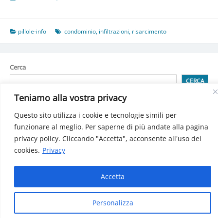
pillole-info
condominio
,
infiltrazioni
,
risarcimento
Cerca
CERCA
Teniamo alla vostra privacy
Questo sito utilizza i cookie e tecnologie simili per
Detrazioni spese attività sportiva praticata dai ragazzi
funzionare al meglio. Per saperne di più andate alla pagina
Detrazione per spese di Building automation (domotica)
privacy policy. Cliccando "Accetta", acconsente all'uso dei
Bonus sociale per luce, gas e acqua: Decreto pubblicatosulla
Gazzetta Ufficiale
cookies.
Privacy
INPS: Gestione separata, le aliquote 2025
Le criptovalute: i cambiamenti dal 2025
Accetta
Personalizza
Manfe© 2024 Tutti i diritti riservati | P.iva 01771160932