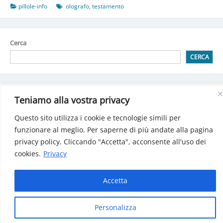
pillole-info
olografo
,
testamento
Cerca
CERCA
Detrazioni spese attività sportiva praticata dai ragazzi
Teniamo alla vostra privacy
Detrazione per spese di Building automation (domotica)
Bonus sociale per luce, gas e acqua: Decreto pubblicatosulla
Questo sito utilizza i cookie e tecnologie simili per
Gazzetta Ufficiale
funzionare al meglio. Per saperne di più andate alla pagina
INPS: Gestione separata, le aliquote 2025
privacy policy. Cliccando "Accetta", acconsente all'uso dei
Le criptovalute: i cambiamenti dal 2025
cookies.
Privacy
Accetta
Manfe© 2024 Tutti i diritti riservati | P.iva 01771160932
Personalizza